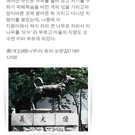
깨어난 주인은 주위를 둘러 보고 자기를 구
하기 위해목숨을 바친 개의 넋을 기리고자
양지바른 곳에 묻어준 뒤 가지고 다니던 지
팡이를 꽂았는데, 나중에 이
지팡이에서 싹이 자라 큰 나무로 자라서 이
나무를 '오수' 라 부르고 마을의 지명도 오
수면 이라 부르게 되었다.
獒(개오)樹(나무수) 최자-보한집(1180-
1258)