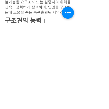
불가능한 요구조자 또는 실종자의 위치를
신속ㆍ정확하게 탐색하여, 인명을 구조하
는데 도움을 주는 특수훈련된 사역견
구조견의 능력
l
- 사람보다 최소 1만배 이상의 후각과 40
배 이상의 청각발달
- 구조대원 30여명(폭500m)의 수색능력
보다 빠르고 정확함
- 산악사고 및 건물붕괴 현장의 요구조자
수색능력 우수
적합 견종
l
- 특별한 견종 구분 없음 (전견종, Mix견 가
능)
- 구조견 훈련에 맞는 품성 & 소질 (인간에
친화적, 소유욕, 대담성, 강한 체력 등)
- 대표견종 (세퍼드, 마리노이즈, 리트리버,
보더콜리 등)