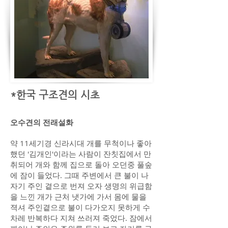
*한국 구조견의 시초
오수견의 전래설화
약 11세기경 신라시대 개를 무척이나 좋아
했던 '김개인'이라는 사람이 잔칫집에서 만
취되어 개와 함께 집으로 돌아 오던중 풀숲
에 잠이 들었다. 그때 주변에서 큰 불이 나
자기 주인 곁으로 번져 오자 생명의 위급함
을 느낀 개가 근처 냇가에 가서 몸에 물을
젹셔 주인곁으로 불이 다가오지 못하게 수
차레 반복하다 지쳐 쓰러져 죽었다. 잠에서